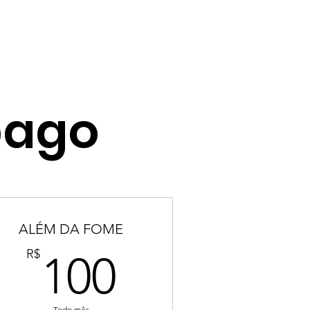
CONTATO
pago
ALÉM DA FOME
100R$
R$
100
Todo mês