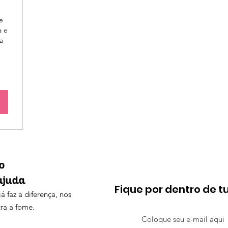
e
a e
a
o
ajuda
Fique por dentro de 
á faz a diferença, nos
tra a fome.