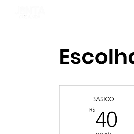
INÍCIO
Escolh
BÁSICO
4
R$
40
Todo mês