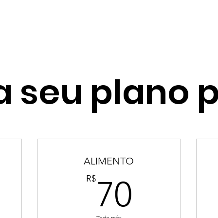
COMO AJUDAR
PONTOS DE COLETA
a seu plano 
ALIMENTO
0R$
70R$
R$
70
Todo mês