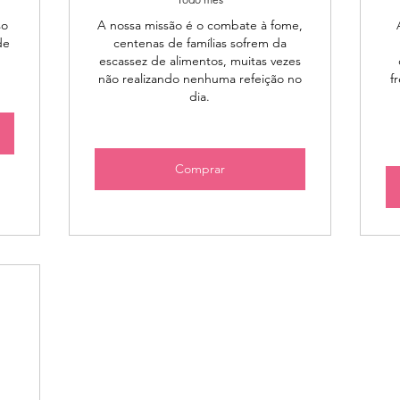
so
A nossa missão é o combate à fome,
de
centenas de famílias sofrem da
.
escassez de alimentos, muitas vezes
não realizando nenhuma refeição no
f
dia.
Comprar
50R$