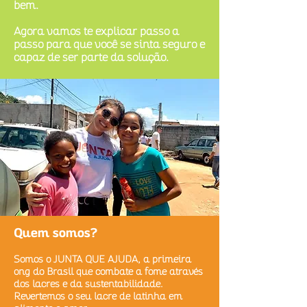
bem.
Agora vamos te explicar passo a
passo para que você se sinta seguro e
capaz de ser parte da solução.
Quem somos?
Somos o JUNTA QUE AJUDA, a primeira
ong do Brasil que combate a fome através
dos lacres e da sustentabilidade.
Revertemos o seu lacre de latinha em