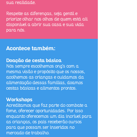
sua realidade. ​
Respeite as diferenças, seja gentil e
priorize olhar nos olhos de quem está ali
disponível a abrir sua casa e sua vida
para nós.
Acontece também:
Doação de cesta básica
Nós sempre escolhemos ong's com a
mesma visão e propósito que os nossos,
acolhemos as crianças e cuidamos da
alimentação dessas familias, doamos
cestas básicas e alimentos prontos.
Workshops
Acreditamos que faz parte do combate a
fome, oferecer oportunidades. Por isso
enquanto oferecemos um dia incrível para
as crianças, os pais receberão cursos
para que possam ser inseridos no
mercado de trabalho.