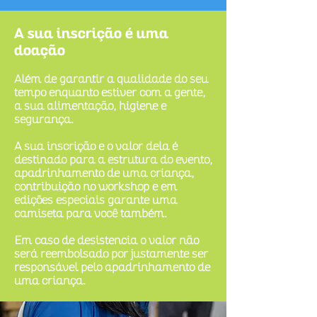
A sua inscrição é uma
doação
Além de garantir a qualidade do seu
tempo enquanto estiver com a gente,
a sua alimentação, higiene e
segurança.
A sua inscrição e o valor dela é
destinado para a estrutura do evento,
apadrinhamento de uma criança,
contribuição no workshop e em
edições especiais garante uma
camiseta para você também.
Em caso de desistencia o valor não
será reembolsado por justamente ser
responsável pelo apadrinhamento de
uma criança.