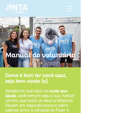
Manual do voluntário
Como é bom ter você aqui,
seja bem vindo (a).
Desejamos que aqui no
Junta que
Ajuda
você sempre seja a sua melhor
versão, que todos os seus problemas
fiquem em segundo plano e sobre
apenas amor e vontade de fazer o