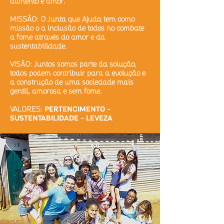
alimento e amor.
MISSÃO: O Junta que Ajuda tem como
missão o a inclusão de todos no combate
a fome através do amor e da
sustentabilidade.
VISÃO: Juntos somos parte da solução,
todos podem contribuir para a evolução e
a construção de uma sociedade mais
gentil, amorosa e sem fome.
VALORES:
PERTENCIMENTO -
SUSTENTA
BILIDADE - LEVEZA