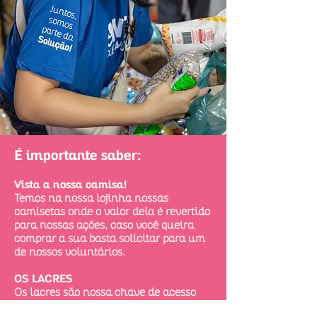
É importante saber:
Vista a nossa camisa!
Temos na nossa lojinha nossas
camisetas onde o valor dela é revertido
para nossas ações, caso você queira
comprar a sua basta solicitar para um
de nossos voluntários.
OS LACRES
Os lacres são nossa chave de acesso
para tudo o que conquistamos, JUNTE