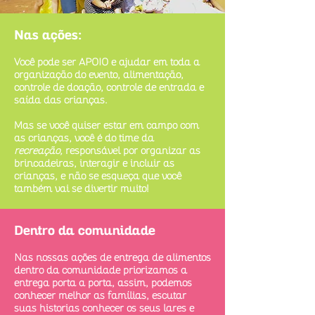
Nas ações:
Você pode ser APOIO e ajudar em toda a
organização do evento, alimentação,
controle de doação, controle de en
trada e
saída das crianças.
Mas se você quiser estar em campo com
as crianças, você é do time da
recreação
,
responsável por organizar as
brincadeiras, interagir e incluir as
crianças, e não se esqueça que você
também vai se divertir muito!
Dentro da comunidade
Nas nossas ações de entrega de alimentos
dentro da comunidade priorizamos a
entrega porta a porta, assim, podemos
conhecer melhor as famílias, escutar
suas historias conhecer os seus lares e